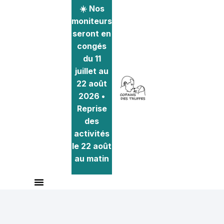
☀️ Nos
moniteurs
seront en
congés
du 11
juillet au
22 août
2026 •
Reprise
des
activités
le 22 août
au matin