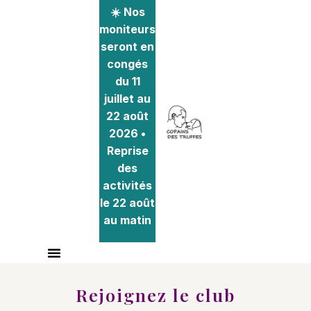
☀️ Nos
moniteurs
seront en
congés
du 11
juillet au
22 août
2026 •
Reprise
des
activités
le 22 août
au matin
Rejoignez le club