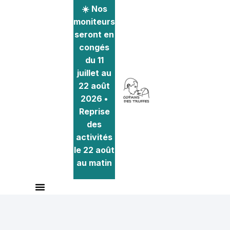
☀️ Nos
moniteurs
seront en
congés
du 11
juillet au
22 août
2026 •
Reprise
des
activités
le 22 août
au matin