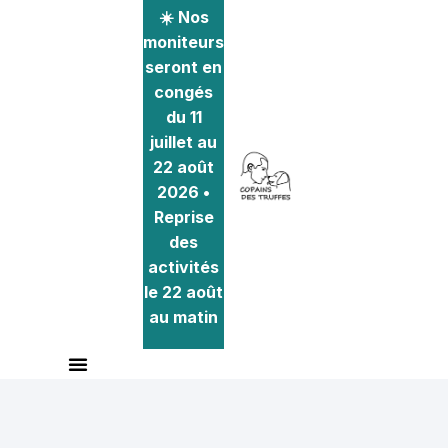
☀️ Nos
moniteurs
seront en
congés
du 11
juillet au
22 août
2026 •
Reprise
des
activités
le 22 août
au matin