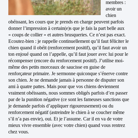
membres :
avoir un
chien
obéissant, les cours que je prends en charge peuvent parfois
donner l’impression à certain(e)s que je fais la part belle aux
« coups de collier » et autres brusqueries. Ce n’est pas exact.
Ecoutez-bien : je rappelle continuellement qu’il faut féliciter le
chien quand il obéit (renforcement positif), qu’il faut avoir un
ton enjoué quand on l’appelle, qu’il faut jouer avec lui pour le
récompenser (encore du renforcement positif). J’utilise moi-
même des petits morceaux de saucisse en guise de
renforçateur primaire. Je sermonne quiconque s’énerve contre
son chien. Je ne demande jamais à personne de disputer son
ami à quatre pattes. Mais pour que vos chiens deviennent
vraiment obéissants, nous sommes obligés parfois d’en passer
par de la punition négative (ce sont les fameuses sanctions que
je demande parfois d’appliquer rigoureusement) ou du
renforcement négatif (astreindre le chien à se coucher même
s’il n’a pas envie), oui. Et je l’assume. Car il en va de votre
mieux vivre ensemble (avec votre chien) quand vous rentrez
chez vous.