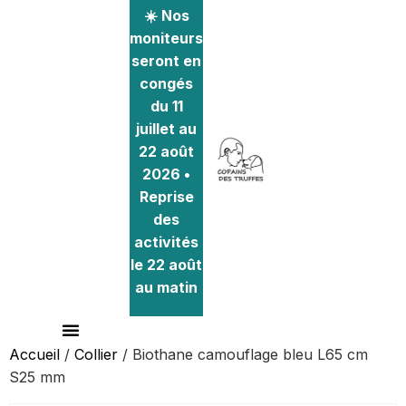
☀️ Nos
moniteurs
seront en
congés
du 11
juillet au
22 août
2026 •
Reprise
des
activités
le 22 août
au matin
Accueil
/
Collier
/ Biothane camouflage bleu L65 cm
S25 mm