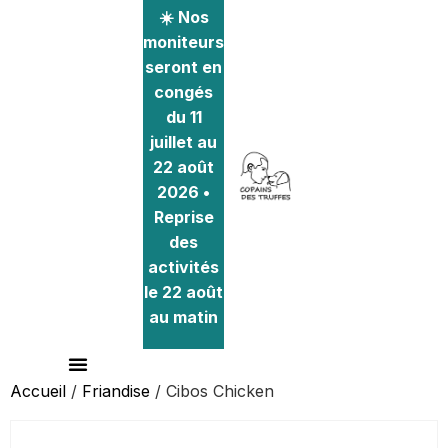
☀️ Nos
moniteurs
seront en
congés
du 11
juillet au
22 août
2026 •
Reprise
des
activités
le 22 août
au matin
Accueil
/
Friandise
/ Cibos Chicken