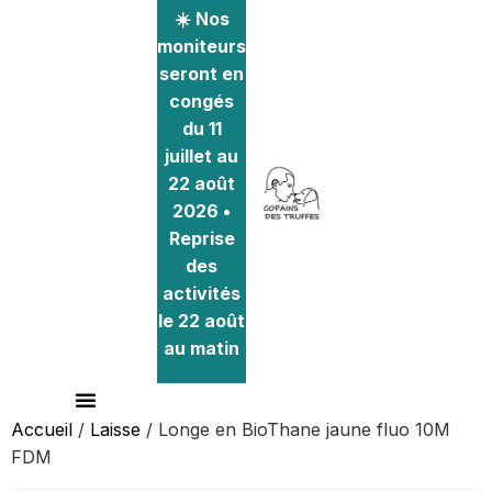
☀️ Nos
moniteurs
seront en
congés
du 11
juillet au
22 août
2026 •
Reprise
des
activités
le 22 août
au matin
Accueil
/
Laisse
/ Longe en BioThane jaune fluo 10M
FDM