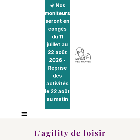
☀️ Nos
moniteurs
seront en
congés
du 11
juillet au
22 août
2026 •
Reprise
des
activités
le 22 août
au matin
L'agility de loisir