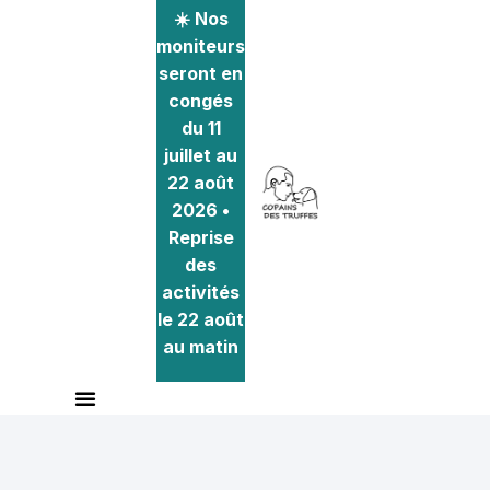
☀️ Nos
moniteurs
seront en
congés
du 11
juillet au
22 août
2026 •
Reprise
des
activités
le 22 août
au matin