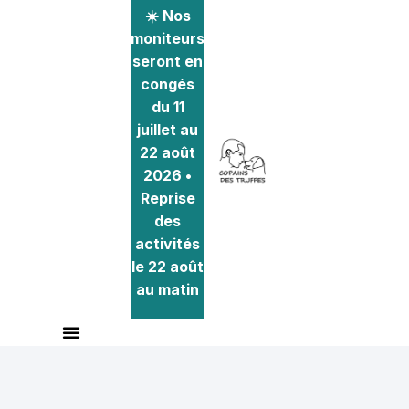
☀️ Nos
moniteurs
seront en
congés
du 11
juillet au
22 août
2026 •
Reprise
des
activités
le 22 août
au matin