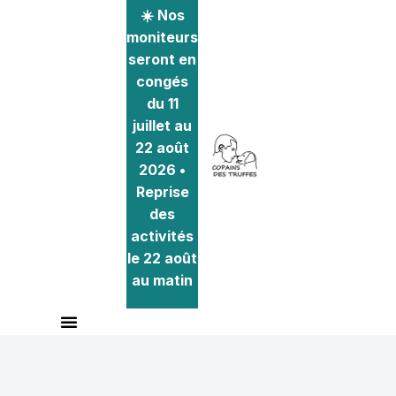
☀️ Nos
moniteurs
seront en
congés
du 11
juillet au
22 août
2026 •
Reprise
des
activités
le 22 août
au matin