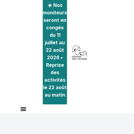
☀️ Nos
moniteurs
seront en
congés
du 11
juillet au
22 août
2026 •
Reprise
des
activités
le 22 août
au matin