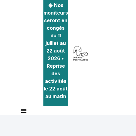
☀️ Nos
moniteurs
seront en
congés
du 11
juillet au
22 août
2026 •
Reprise
des
activités
le 22 août
au matin