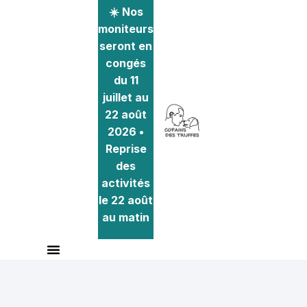
☀️ Nos
moniteurs
seront en
congés
du 11
juillet au
22 août
2026 •
Reprise
des
activités
le 22 août
au matin