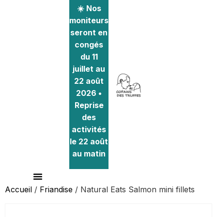
☀️ Nos
moniteurs
seront en
congés
du 11
juillet au
22 août
2026 •
Reprise
des
activités
le 22 août
au matin
Accueil
/
Friandise
/ Natural Eats Salmon mini fillets